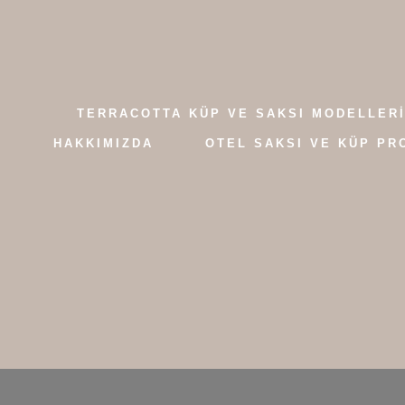
TERRACOTTA KÜP VE SAKSI MODELLERI
HAKKIMIZDA
OTEL SAKSI VE KÜP PR