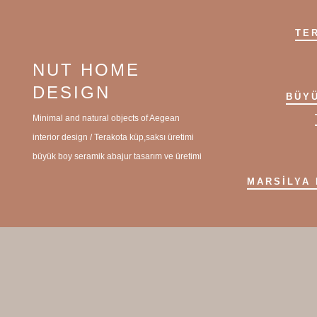
İçeriğe
atla
TE
NUT HOME
DESIGN
BÜYÜ
Minimal and natural objects of Aegean
interior design / Terakota küp,saksı üretimi
büyük boy seramik abajur tasarım ve üretimi
MARSILYA 