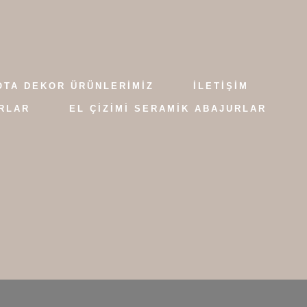
OTA DEKOR ÜRÜNLERİMİZ
İLETIŞIM
RLAR
EL ÇİZİMİ SERAMİK ABAJURLAR